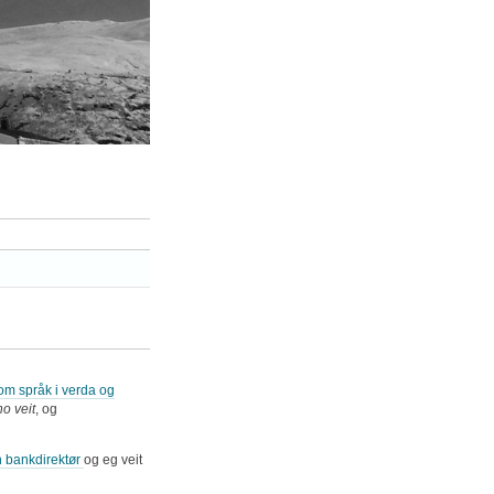
om språk i verda og
no veit
, og
 bankdirektør
og eg veit