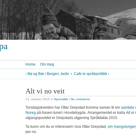
ypa
Home
Om meg
‹ Bø og Bæ i Bergen, beibi
•
Cafe le språkpolitikk ›
Alt vi no veit
13. oktober 2015
in
Nynorskliv
|
No comments
Torsdagskvelden har Ottar Grepstad tromma saman til ein
samtale 
Noreg
på Aasen-tunet i Hovdebygda. Arrangementet er kalla
Alt vi 
utgangspunktet er Grepstads utgjeving Språkfakta 2015.
Ta turen om du er interessert i kva Ottar Grepstad,
ein mangslungen
per no.