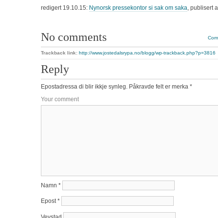
redigert 19.10.15:
Nynorsk pressekontor si sak om saka
, publisert 
No comments
Comm
Trackback link:
http://www.jostedalsrypa.no/blogg/wp-trackback.php?p=3816
Reply
Epostadressa di blir ikkje synleg.
Påkravde felt er merka
*
Your comment
Namn
*
Epost
*
Vevstad