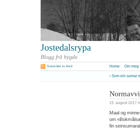
Jostedalsrypa
Blogg frå bygda
Home
Om meg
Subscribe to feed
‹ Som ein sumar m
Normavvik
15. august 2017
i
Maal og minne-
om «Bokmålsavv
fin seinsumarak