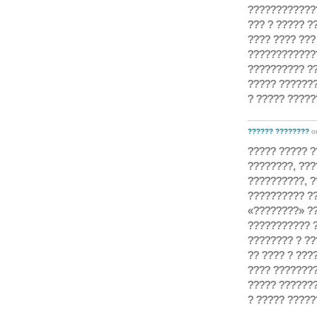
????????????
??? ? ????? ?
???? ???? ??
????????????
?????????? ??
????? ???????
? ????? ?????
?????? ????????
o
????? ????? 
????????, ??
??????????, ?
?????????? ??
«????????» ??
??????????? ?
???????? ? ??
?? ???? ? ??
???? ????????
????? ???????
? ????? ?????