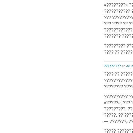
«????????» ??
??????????? 
??? ?????????
??? ???? ?? ?
????????????
??????? ?????
????????? ???
???? ?? ?????
?????? ???
on
20. 
???? ?? ?????
????????????
???????? ???
?????????? ??
«?????», ??? 
?????????, ??
?????. ?? ???
— ???????, ??
????? ???????