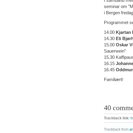
I samband med 
seminar om ”Må
i Bergen fredag 
Programmet ser
14.00
Kjartan 
14.30
Eli Bjø
15.00
Oskar Vi
Sauerwein”
15.30 Kaffipau
16.15
Johann
16.45
Oddmun
Familiært!
40 comme
Trackback link:
h
Trackback from
an