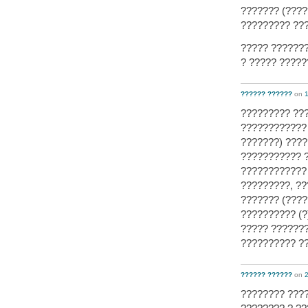
??????? (????
????????? ???
????? ???????
? ????? ?????
?????? ??????
on
1
????????? ???
???????????? 
???????) ????
??????????? ?
???????????? 
?????????, ??
??????? (????
?????????? (?
????? ???????
?????????? ??
?????? ??????
on
2
???????? ???