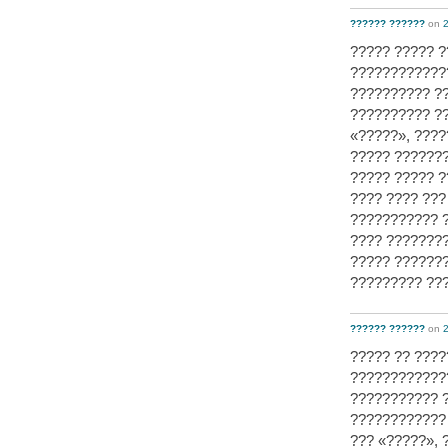
?????? ??????
on
2
????? ????? 
?????????????
?????????? ?
?????????? ??
«?????», ????
????? ???????
????? ????? ?
???? ???? ??
??????????? 
???? ????????
????? ???????
????????? ???
?????? ??????
on
2
????? ?? ????
????????????
??????????? ?
???????????? 
??? «?????», 