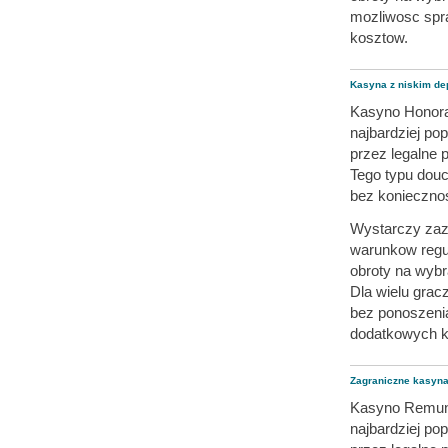
mozliwosc spr
kosztow.
Kasyna z niskim d
Kasyno Honorar
najbardziej po
przez legalne 
Tego typu dou
bez konieczno
Wystarczy zazw
warunkow regu
obroty na wyb
Dla wielu grac
bez ponoszeni
dodatkowych k
Zagraniczne kasyna
Kasyno Remuner
najbardziej po