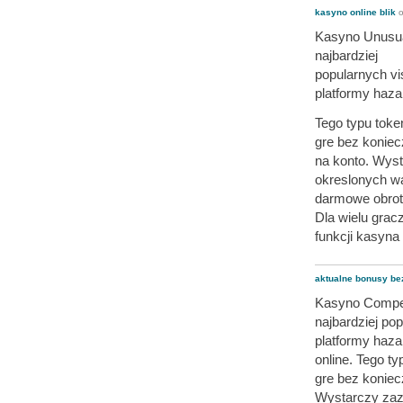
kasyno online blik
Kasyno Unusual
najbardziej
popularnych vi
platformy haza
Tego typu tok
gre bez konie
na konto. Wyst
okreslonych w
darmowe obrot
Dla wielu grac
funkcji kasyn
aktualne bonusy be
Kasyno Compen
najbardziej po
platformy haz
online. Tego 
gre bez koniec
Wystarczy zazw