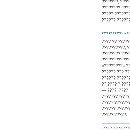
???????, ????
???????? ????
????? ???????
?????? ??????
?????? ?????
on
10
???? ?? ?????
??????????, 
???????? ???
???????????? 
«????????» ??
?????? ??? ??
?????? ??????
?? ???? ? ??
— ????, ????
????????????
????? ???????
?????? ??????
????? ?????.
?????? ????????
o