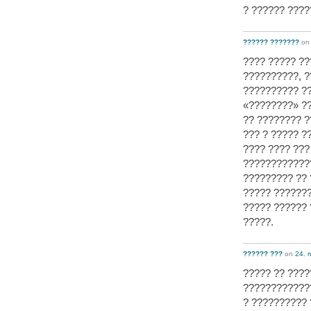
? ?????? ????
?????? ???????
o
???? ????? ?
??????????, ?
?????????? ??
«????????» ??
?? ???????? ?
??? ? ????? ?
???? ???? ??
????????????
????????? ?? 
????? ???????
????? ?????? 
?????.
?????? ???
on
24. 
????? ?? ????
????????????
? ?????????? 