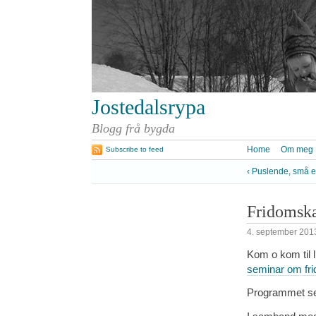
Jostedalsrypa
Blogg frå bygda
Home
Om meg
Subscribe to feed
‹ Puslende, små 
Fridomska
4. september 201
Kom o kom til l
seminar om fri
Programmet se