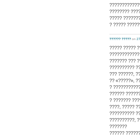
????????????
???????? ????
????? ???????
? ????? ?????
?????? ?????
on
27
????? ????? 
????????????
??????? ??? ?
?????????? ?
??? ??????, ?
?? «?????», ?
? ???????????
?????? ??????
? ??????? ???
????, ????? 
?????????? ?
??????????, ?
???????
?????? ??????