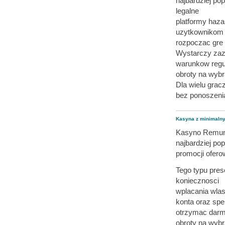
najbardziej po
legalne
platformy haz
uzytkownikom
rozpoczac gre
Wystarczy zazw
warunkow regu
obroty na wyb
Dla wielu grac
bez ponoszeni
Kasyna z minimaln
Kasyno Remuner
najbardziej po
promocji ofero
Tego typu pre
koniecznosci
wplacania wla
konta oraz sp
otrzymac darm
obroty na wybr