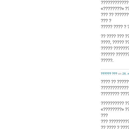
???????????? 
«????????» ??
??? ?? ??????
??? ?
????? ???? ? 
?? ???? ??? 
????, ????? ?
????? ???????
?????? ??????
?????.
?????? ???
on
26. 
???? ?? ?????
????????????
???????? ???
?????????? ??
«????????» ??
???
??? ?????????
?? ???? ? ??