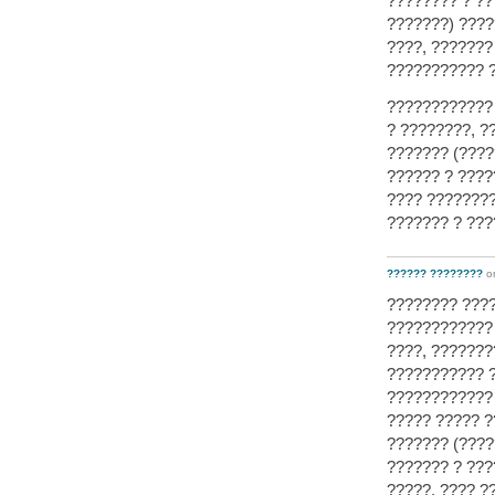
???????? ? ??
???????) ???
????, ???????
??????????? ?
???????????? 
? ????????, ?
??????? (????
?????? ? ????
???? ???????
??????? ? ???
?????? ????????
o
???????? ????
???????????? 
????, ???????
??????????? ?
???????????? 
????? ????? ?
??????? (????
??????? ? ??
?????. ???? ?