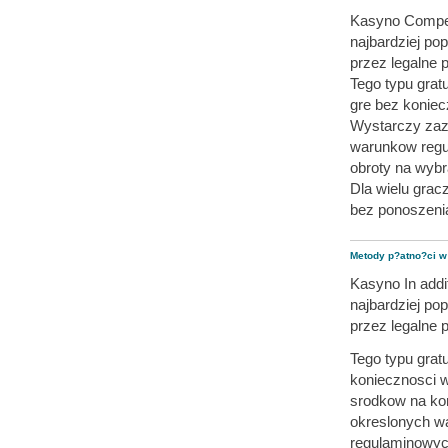
Kasyno Compen
najbardziej po
przez legalne 
Tego typu gra
gre bez koniec
Wystarczy zazw
warunkow regu
obroty na wyb
Dla wielu grac
bez ponoszeni
Metody p?atno?ci w
Kasyno In addi
najbardziej po
przez legalne 
Tego typu gra
koniecznosci 
srodkow na kon
okreslonych 
regulaminowyc