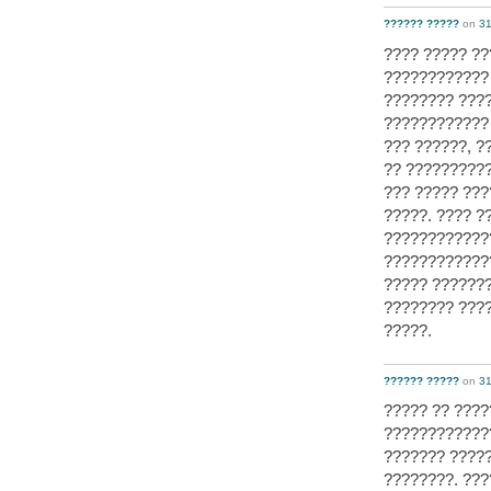
?????? ?????
on
31
???? ????? ?
????????????
???????? ???
????????????
??? ??????, ?
?? ??????????
??? ????? ???
?????. ???? ?
????????????
????????????
????? ???????
???????? ???
?????.
?????? ?????
on
31
????? ?? ????
????????????
??????? ????
????????. ???