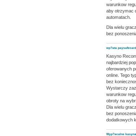
warunkow reg
aby otrzymac 
automatach.
Dla wielu grac
bez ponoszeni
wp?ata paysafecar
Kasyno Recomp
najbardziej po
oferowanych p
online. Tego 
bez konieczno
Wystarczy zazw
warunkow regu
obroty na wyb
Dla wielu grac
bez ponoszeni
dodatkowych k
Wyp?acalne kasyna 