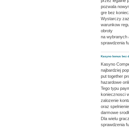
przez legalne 
pozwala nowy
gre bez koniec
Wystarczy zazw
warunkow regu
obroty
na wybranych a
sprawdzenia f
Kasyno bonus bez 
Kasyno Compen
najbardziej po
put together p
hazardowe onli
Tego typu pay
koniecznosci 
zalozenie kont
oraz spelnien
darmowe srodk
Dla wielu grac
sprawdzenia f