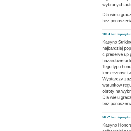
wybranych aut
Dla wielu grac
bez ponoszeni
100zl bez depozytu 
Kasyno Strikin
najbardziej pop
c preserve up 
hazardowe onli
Tego typu hon
koniecznosci 
Wystarczy zazw
warunkow regu
obroty na wyb
Dla wielu grac
bez ponoszeni
50 z? bez depozytu 
Kasyno Honorar