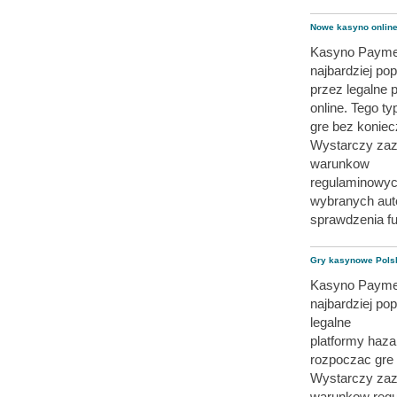
Nowe kasyno onlin
Kasyno Paymen
najbardziej po
przez legalne 
online. Tego 
gre bez koniec
Wystarczy zazw
warunkow
regulaminowyc
wybranych auto
sprawdzenia f
Gry kasynowe Pols
Kasyno Paymen
najbardziej po
legalne
platformy haz
rozpoczac gre
Wystarczy zazw
warunkow reg