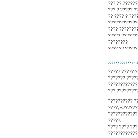
??? ?? ??????
??? ? ????? ?
?? ???? ? ???
????????????
???? ????????
????? ???????
????????
???? ?? ?????
?????? ??????
on
4
????? ????? 
??????? ?????
????????????
??? ?????????
?????????? ??
????, «??????
???????????? 
?????.
???? ???? ??
????????????