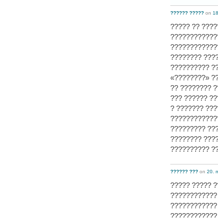
?????? ?????
on
18
????? ?? ????
????????????
????????????
???????? ???
?????????? ??
«????????» ??
?? ???????? ?
??? ?????? ??
? ??????? ???
????????????
????????? ??
???????? ????
?????????? ??
?????? ???
on
20. 
????? ????? 
????????????
????????????
???????????? 