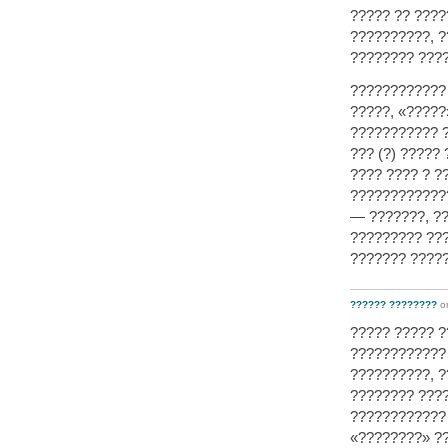
????? ?? ???
??????????, ?
???????? ???
???????????? 
?????, «?????
??????????? ?
??? (?) ?????
???? ???? ? 
????????????
— ???????, ??
????????? ???
??????? ?????
?????? ????????
o
????? ????? 
????????????
??????????, 
???????? ???
???????????? 
«????????» ??