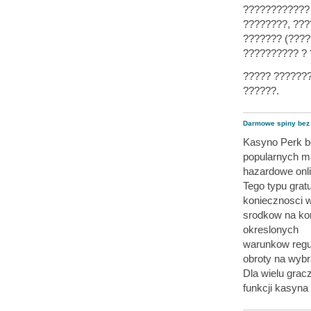
???????????? 
????????, ???
??????? (????
?????????? ? 
????? ??????
??????.
Darmowe spiny bez
Kasyno Perk be
popularnych ma
hazardowe onli
Tego typu gra
koniecznosci 
srodkow na kon
okreslonych
warunkow regu
obroty na wyb
Dla wielu grac
funkcji kasyn