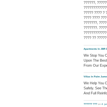
??????, ?????
?????????????
????? ???? ? 
???? ???? ??
???????, ????
???????. ????
????????????
???? ?? ?????
Apartments In JBR 
We Stop You Ch
Upon The Best 
From Our Expe
Villas In Palm Jume
We Help You Ch
Safely. See The
And Full Reinf
?????? ???
on
4. j