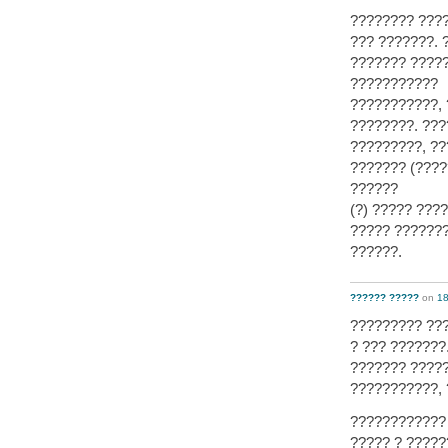
???????? ???
??? ???????. 
??????? ?????
???????????
???????????, 
????????. ???
?????????, ??
??????? (????
??????
(?) ????? ???
????? ??????
??????.
?????? ?????
on
18
????????? ??
? ??? ???????
??????? ?????
???????????, 
???????????? 
????? ? ?????