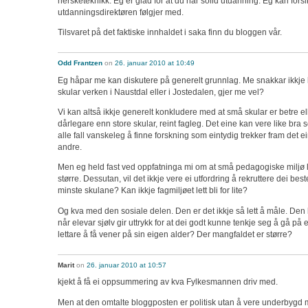
hersketeknikk. Eg er glad for at du har solid utdanning. Eg kan for
utdanningsdirektøren følgjer med.
Tilsvaret på det faktiske innhaldet i saka finn du bloggen vår.
Odd Frantzen
on
26. januar 2010 at 10:49
Eg håpar me kan diskutere på generelt grunnlag. Me snakkar ikkje
skular verken i Naustdal eller i Jostedalen, gjer me vel?
Vi kan altså ikkje generelt konkludere med at små skular er betre el
dårlegare enn store skular, reint fagleg. Det eine kan vere like bra 
alle fall vanskeleg å finne forskning som eintydig trekker fram det 
andre.
Men eg held fast ved oppfatninga mi om at små pedagogiske miljø le
større. Dessutan, vil det ikkje vere ei utfordring å rekruttere dei be
minste skulane? Kan ikkje fagmiljøet lett bli for lite?
Og kva med den sosiale delen. Den er det ikkje så lett å måle. Den
når elevar sjølv gir uttrykk for at dei godt kunne tenkje seg å gå på e
lettare å få vener på sin eigen alder? Der mangfaldet er større?
Marit
on
26. januar 2010 at 10:57
kjekt å få ei oppsummering av kva Fylkesmannen driv med.
Men at den omtalte bloggposten er politisk utan å vere underbygd 