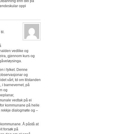
r utdanning enn dei på
grendeskular oppi
il.
å
halden vedlike og
deira, gjennom kurs og
gåveløysinga.
en i fylket. Denne
g observasjonar og
idet vårt, td om tilstanden
, i barnevernet, på
yn og
neplanar,
unale vedtak på ei
g for kommunane på heile
i rekkje dialogmøte og –
 i kommunane. Å påstå at
eit forsøk på