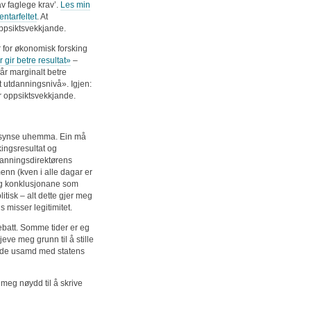
av faglege krav’.
Les min
ntarfeltet
. At
 oppsiktsvekkjande.
 for økonomisk forsking
 gir betre resultat»
–
får marginalt betre
itt utdanningsnivå». Igjen:
 er oppsiktsvekkjande.
 å synse uhemma. Ein må
kingsresultat og
anningsdirektørens
enn (kven i alle dagar er
og konklusjonane som
tisk – alt dette gjer meg
 misser legitimitet.
ebatt. Somme tider er eg
eve meg grunn til å stille
ande usamd med statens
 meg nøydd til å skrive