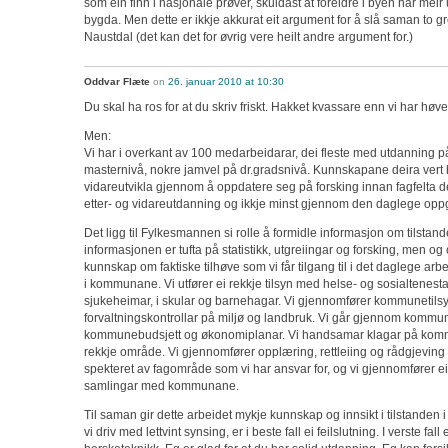
som ein finn i nasjonale prøver, skuldast at foreldre i byen har mei
bygda. Men dette er ikkje akkurat eit argument for å slå saman to 
Naustdal (det kan det for øvrig vere heilt andre argument for.)
Oddvar Flæte
on
26. januar 2010 at 10:30
Du skal ha ros for at du skriv friskt. Hakket kvassare enn vi har høve t
Men:
Vi har i overkant av 100 medarbeidarar, dei fleste med utdanning p
masternivå, nokre jamvel på dr.gradsnivå. Kunnskapane deira vert 
vidareutvikla gjennom å oppdatere seg på forsking innan fagfelta 
etter- og vidareutdanning og ikkje minst gjennom den daglege opp
Det ligg til Fylkesmannen si rolle å formidle informasjon om tilstand
informasjonen er tufta på statistikk, utgreiingar og forsking, men o
kunnskap om faktiske tilhøve som vi får tilgang til i det daglege arbe
i kommunane. Vi utfører ei rekkje tilsyn med helse- og sosialtenesta
sjukeheimar, i skular og barnehagar. Vi gjennomfører kommunetils
forvaltningskontrollar på miljø og landbruk. Vi går gjennom kommu
kommunebudsjett og økonomiplanar. Vi handsamar klagar på komm
rekkje område. Vi gjennomfører opplæring, rettleiing og rådgjevin
spekteret av fagområde som vi har ansvar for, og vi gjennomfører e
samlingar med kommunane.
Til saman gir dette arbeidet mykje kunnskap og innsikt i tilstanden
vi driv med lettvint synsing, er i beste fall ei feilslutning. I verste fall 