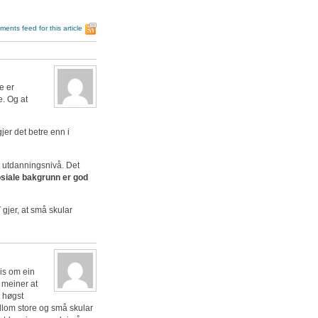
ents feed for this article
e er
e. Og at
jer det betre enn i
t utdanningsnivå. Det
osiale bakgrunn er god
T gjer, at små skular
eis om ein
 meiner at
t høgst
ellom store og små skular