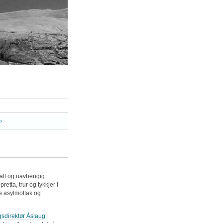
›
tralt og uavhengig
tta, trur og tykkjer i
 asylmottak og
sdirektør Åslaug