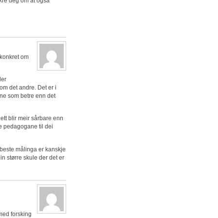
sikre deg om at også
 konkret om
ler
som det andre. Det er i
eine som betre enn det
tt blir meir sårbare enn
ste pedagogane til dei
 beste målinga er kanskje
in større skule der det er
med forsking