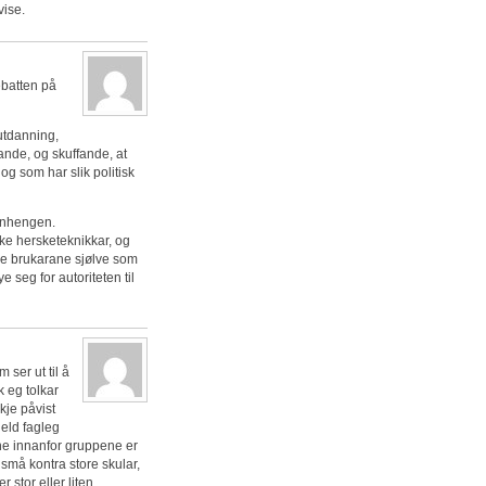
vise.
ebatten på
utdanning,
ande, og skuffande, at
g som har slik politisk
anhengen.
ke hersketeknikkar, og
 me brukarane sjølve som
 seg for autoriteten til
ser ut til å
ik eg tolkar
kje påvist
jeld fagleg
nane innanfor gruppene er
 små kontra store skular,
 stor eller liten.