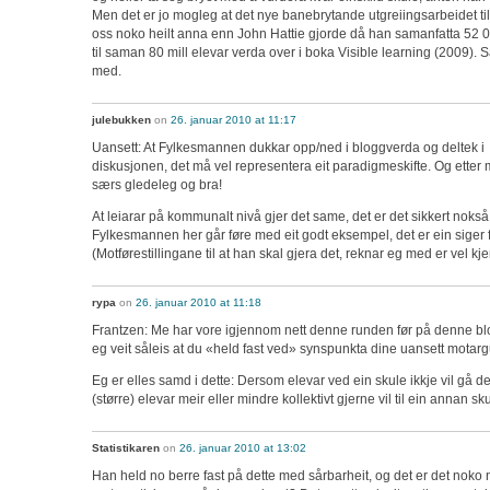
Men det er jo mogleg at det nye banebrytande utgreiingsarbeidet ti
oss noko heilt anna enn John Hattie gjorde då han samanfatta 52 
til saman 80 mill elevar verda over i boka Visible learning (2009). S
med.
julebukken
on
26. januar 2010 at 11:17
Uansett: At Fylkesmannen dukkar opp/ned i bloggverda og deltek i
diskusjonen, det må vel representera eit paradigmeskifte. Og etter 
særs gledeleg og bra!
At leiarar på kommunalt nivå gjer det same, det er det sikkert nokså 
Fylkesmannen her går føre med eit godt eksempel, det er ein siger 
(Motførestillingane til at han skal gjera det, reknar eg med er vel kj
rypa
on
26. januar 2010 at 11:18
Frantzen: Me har vore igjennom nett denne runden før på denne b
eg veit såleis at du «held fast ved» synspunkta dine uansett motar
Eg er elles samd i dette: Dersom elevar ved ein skule ikkje vil gå d
(større) elevar meir eller mindre kollektivt gjerne vil til ein annan sku
Statistikaren
on
26. januar 2010 at 13:02
Han held no berre fast på dette med sårbarheit, og det er det noko