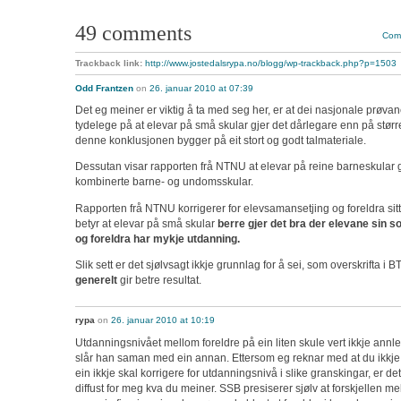
49 comments
Comm
Trackback link:
http://www.jostedalsrypa.no/blogg/wp-trackback.php?p=1503
Odd Frantzen
on
26. januar 2010 at 07:39
Det eg meiner er viktig å ta med seg her, er at dei nasjonale prøvan
tydelege på at elevar på små skular gjer det dårlegare enn på størr
denne konklusjonen bygger på eit stort og godt talmateriale.
Dessutan visar rapporten frå NTNU at elevar på reine barneskular g
kombinerte barne- og undomsskular.
Rapporten frå NTNU korrigerer for elevsamansetjing og foreldra sit
betyr at elevar på små skular
berre gjer det bra der elevane sin s
og foreldra har mykje utdanning.
Slik sett er det sjølvsagt ikkje grunnlag for å sei, som overskrifta i B
generelt
gir betre resultat.
rypa
on
26. januar 2010 at 10:19
Utdanningsnivået mellom foreldre på ein liten skule vert ikkje annl
slår han saman med ein annan. Ettersom eg reknar med at du ikkje
ein ikkje skal korrigere for utdanningsnivå i slike granskingar, er de
diffust for meg kva du meiner. SSB presiserer sjølv at forskjellen m