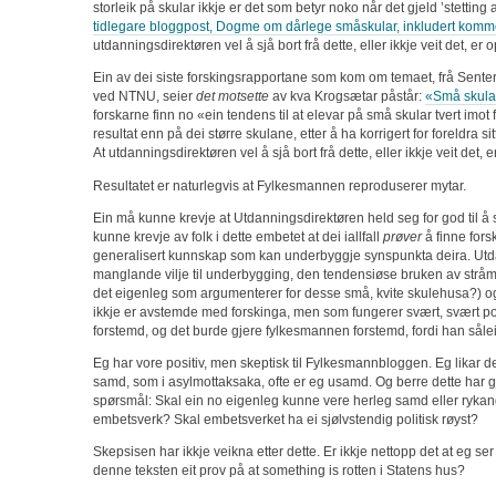
storleik på skular ikkje er det som betyr noko når det gjeld ’stetting 
tidlegare bloggpost, Dogme om dårlege småskular, inkludert komme
utdanningsdirektøren vel å sjå bort frå dette, eller ikkje veit det, er
Ein av dei siste forskingsrapportane som kom om temaet, frå Senter
ved NTNU, seier
det motsette
av kva Krogsætar påstår:
«Små skular
forskarne finn no «ein tendens til at elevar på små skular tvert imot 
resultat enn på dei større skulane, etter å ha korrigert for foreldra s
At utdanningsdirektøren vel å sjå bort frå dette, eller ikkje veit det,
Resultatet er naturlegvis at Fylkesmannen reproduserer mytar.
Ein må kunne krevje at Utdanningsdirektøren held seg for god til
kunne krevje av folk i dette embetet at dei iallfall
prøver
å finne fors
generalisert kunnskap som kan underbyggje synspunkta deira. Utd
manglande vilje til underbygging, den tendensiøse bruken av stråm
det eigenleg som argumenterer for desse små, kvite skulehusa?) 
ikkje er avstemde med forskinga, men som fungerer svært, svært poli
forstemd, og det burde gjere fylkesmannen forstemd, fordi han såleis
Eg har vore positiv, men skeptisk til Fylkesmannbloggen. Eg likar d
samd, som i asylmottaksaka, ofte er eg usamd. Og berre dette har gj
spørsmål: Skal ein no eigenleg kunne vere herleg samd eller ryk
embetsverk? Skal embetsverket ha ei sjølvstendig politisk røyst?
Skepsisen har ikkje veikna etter dette. Er ikkje nettopp det at eg ser
denne teksten eit prov på at something is rotten i Statens hus?