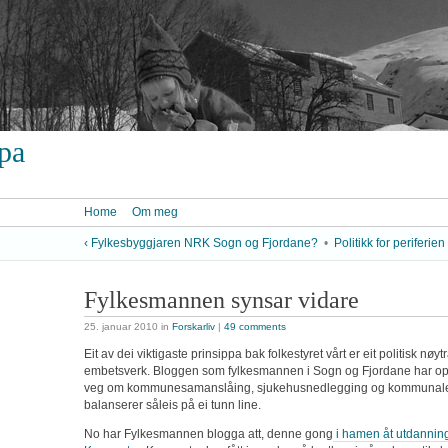
ypa
Home
Om meg
‹ Fylkesbyggjaren NRK Sogn og Fjordane?
•
Politikk for periferien 
Fylkesmannen synsar vidare
25. januar 2010
in
Forskarliv
|
49 comments
Eit av dei viktigaste prinsippa bak folkestyret vårt er eit politisk nøy
embetsverk. Bloggen som fylkesmannen i Sogn og Fjordane har oppre
veg om kommunesamanslåing, sjukehusnedlegging og kommunale
balanserer såleis på ei tunn line.
No har Fylkesmannen blogga att, denne gong
i hamen åt utdanning