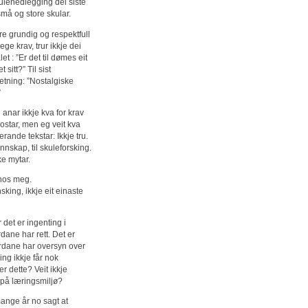
kulenedlegging dei siste
små og store skular.
ere grundig og respektfull
ege krav, trur ikkje dei
t : ”Er det til dømes eit
sitt?” Til sist
setning: ”Nostalgiske
”
anar ikkje kva for krav
postar, men eg veit kva
rande tekstar: Ikkje tru.
nnskap, til skuleforsking.
e mytar.
 hos meg.
sking, ikkje eit einaste
det er ingenting i
dane har rett. Det er
ordane har oversyn over
ing ikkje får nok
r dette? Veit ikkje
 på læringsmiljø?
mange år no sagt at