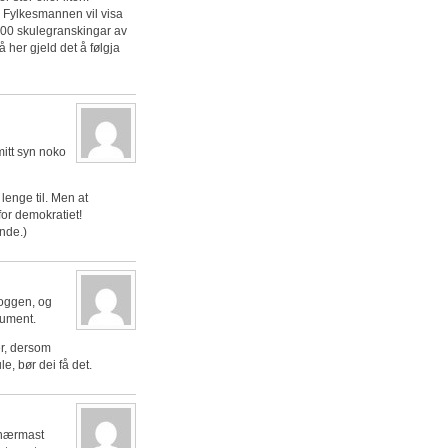
l Fylkesmannen vil visa
000 skulegranskingar av
å her gjeld det å følgja
mitt syn noko
lenge til. Men at
for demokratiet!
ende.)
loggen, og
gument.
er, dersom
le, bør dei få det.
 nærmast