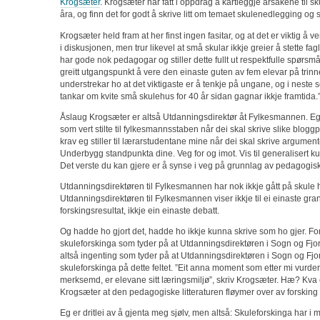
Krogsæter
. Krogsæter har fått i oppdrag å kartleggje årsakene til s
åra, og finn det for godt å skrive litt om temaet skulenedlegging og 
Krogsæter held fram at her finst ingen fasitar, og at det er viktig å v
i diskusjonen, men trur likevel at små skular ikkje greier å stette fagl
har gode nok pedagogar og stiller dette fullt ut respektfulle spørsmåle
greitt utgangspunkt å vere den einaste guten av fem elevar på trinnet 
understrekar ho at det viktigaste er å tenkje på ungane, og i neste 
tankar om kvite små skulehus for 40 år sidan gagnar ikkje framtida.
Åslaug Krogsæter er altså Utdanningsdirektør åt Fylkesmannen. Eg 
som vert stilte til fylkesmannsstaben når dei skal skrive slike blogg
krav eg stiller til lærarstudentane mine når dei skal skrive argumente
Underbygg standpunkta dine. Veg for og imot. Vis til generalisert ku
Det verste du kan gjere er å synse i veg på grunnlag av pedagogisk
Utdanningsdirektøren til Fylkesmannen har nok ikkje gått på skule
Utdanningsdirektøren til Fylkesmannen viser ikkje til ei einaste gran
forskingsresultat, ikkje ein einaste debatt.
Og hadde ho gjort det, hadde ho ikkje kunna skrive som ho gjer. For 
skuleforskinga som tyder på at Utdanningsdirektøren i Sogn og Fjor
altså ingenting som tyder på at Utdanningsdirektøren i Sogn og Fj
skuleforskinga på dette feltet. ”Eit anna moment som etter mi vurder
merksemd, er elevane sitt læringsmiljø”, skriv Krogsæter. Hæ? Kva e
Krogsæter at den pedagogiske litteraturen fløymer over av forsking
Eg er dritlei av å gjenta meg sjølv, men altså: Skuleforskinga har i 