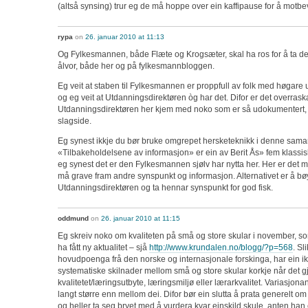
(altså synsing) trur eg de må hoppe over ein kaffipause for å motbe
rypa
on
26. januar 2010 at 11:13
Og Fylkesmannen, både Flæte og Krogsæter, skal ha ros for å ta d
ålvor, både her og på fylkesmannbloggen.
Eg veit at staben til Fylkesmannen er proppfull av folk med høgare 
og eg veit at Utdanningsdirektøren òg har det. Difor er det overrask
Utdanningsdirektøren her kjem med noko som er så udokumentert, o
slagside.
Eg synest ikkje du bør bruke omgrepet hersketeknikk i denne sam
«Tilbakeholdelsene av informasjon» er ein av Berit Ås» fem klassis
eg synest det er den Fylkesmannen sjølv har nytta her. Her er det
må grave fram andre synspunkt og informasjon. Alternativet er å bøye
Utdanningsdirektøren og ta hennar synspunkt for god fisk.
oddmund
on
26. januar 2010 at 11:15
Eg skreiv noko om kvaliteten på små og store skular i november, som 
ha fått ny aktualitet – sjå
http://www.krundalen.no/blogg/?p=568
. Sl
hovudpoenga frå den norske og internasjonale forskinga, har ein ik
systematiske skilnader mellom små og store skular korkje når det g
kvalitetet/læringsutbyte, læringsmiljø eller lærarkvalitet. Variasjo
langt større enn mellom dei. Difor bør ein slutta å prata generelt om
og heller ta seg bryet med å vurdera kvar einskild skule, anten han er